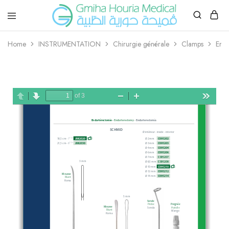
Gmiha
Gmiha
Houria
Houria
Home
INSTRUMENTATION
Chirurgie générale
Clamps
Enda
Medical
Medical
–
vente
et
location
matériel
medical