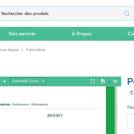
Nos services
À Propos
Co
oies basses
Pelvimètres
P
C
Nu