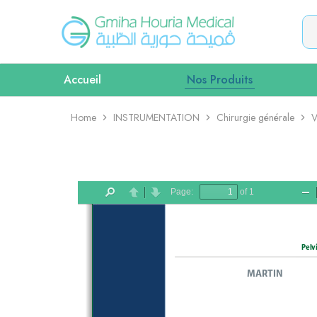
Gmiha
Gmiha
Houria
Houria
Medical
Medical
–
Accueil
Nos Produits
vente
et
location
matériel
Home
INSTRUMENTATION
Chirurgie générale
V
medical