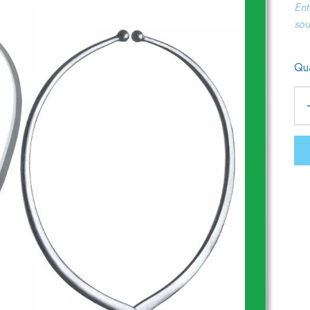
Ent
sou
Qua