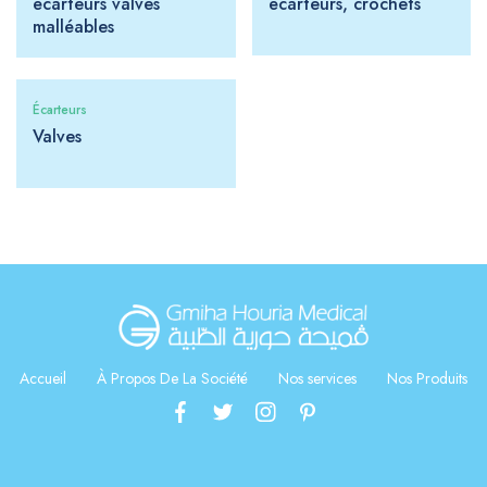
écarteurs valves
écarteurs, crochets
malléables
Écarteurs
Valves
Accueil
À Propos De La Société
Nos services
Nos Produits