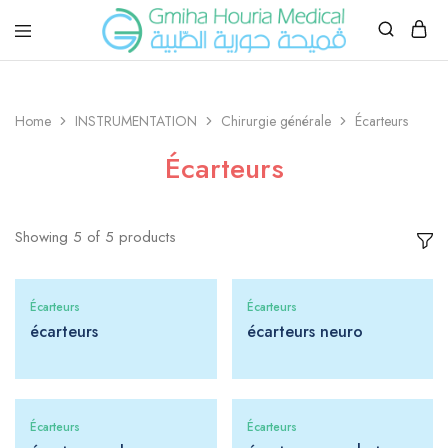
Gmiha
Gmiha
Houria
Houria
Medical
Medical
–
Home
INSTRUMENTATION
Chirurgie générale
Écarteurs
vente
et
location
Écarteurs
matériel
medical
Showing
5
of
5
products
Écarteurs
Écarteurs
écarteurs
écarteurs neuro
Écarteurs
Écarteurs